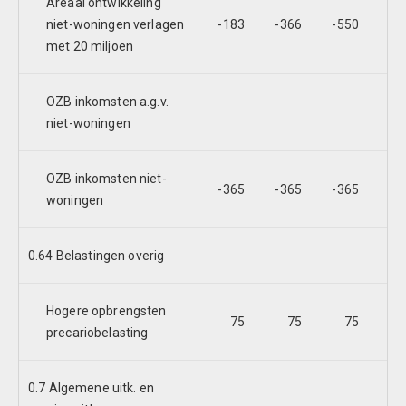
Areaal ontwikkeling
niet-woningen verlagen
-183
-366
-550
-7
met 20 miljoen
OZB inkomsten a.g.v.
9
niet-woningen
OZB inkomsten niet-
-365
-365
-365
-3
woningen
0.64 Belastingen overig
Hogere opbrengsten
75
75
75
precariobelasting
0.7 Algemene uitk. en