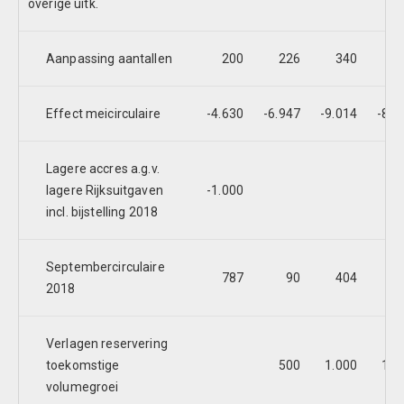
overige uitk.
Aanpassing aantallen
200
226
340
5
Effect meicirculaire
-4.630
-6.947
-9.014
-8.4
Lagere accres a.g.v.
lagere Rijksuitgaven
-1.000
incl. bijstelling 2018
Septembercirculaire
787
90
404
2018
Verlagen reservering
toekomstige
500
1.000
1.5
volumegroei