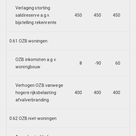
Verlaging storting
saldireserve a.g.v.
450
450
450
4
bijstelling rekenrente
0.61 OZB woningen
OZB inkomsten a.g.v.
8
-90
60
4
woningbouw
Verhogen OZB vanwege
hogere rijksbelasting
400
400
400
4
afvalverbranding
0.62 OZB niet-woningen