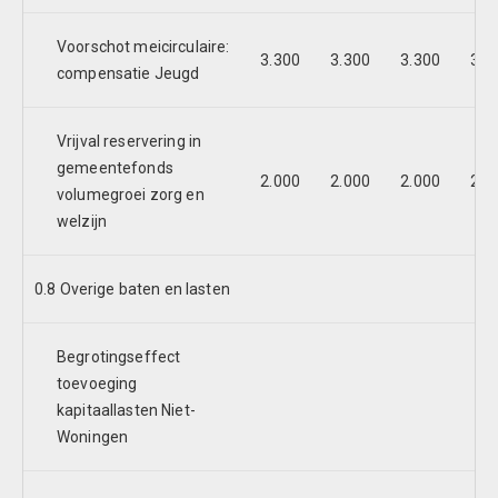
Voorschot meicirculaire:
3.300
3.300
3.300
3.3
compensatie Jeugd
Vrijval reservering in
gemeentefonds
2.000
2.000
2.000
2.0
volumegroei zorg en
welzijn
0.8 Overige baten en lasten
Begrotingseffect
toevoeging
-4
kapitaallasten Niet-
Woningen