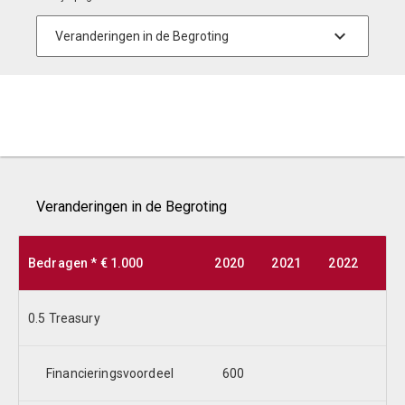
Veranderingen in de Begroting
Bedragen * € 1.000
2020
2021
2022
20
0.5 Treasury
Financieringsvoordeel
600