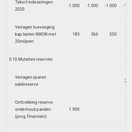
Tekort indexeringen
-1.000
-1.000
-1.000
-1.0
2020
Verlagen toevoeging
kap.lasten NWON met
183
366
550
7
20miljoen
0.10 Mutaties reserves
Verlagen sparen
2.5
saldireserve
Onttrekking reserve
onderhoud panden
1.900
(prog. Financiën)