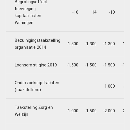
Begrotingseffect
toevoeging
-10
14
-10
-1
kapitaallasten
Woningen
Bezuinigingstaakstelling
-1.300
-1.300
-1.300
-1.3
organisatie 2014
Loonsom stijging 2019
-1.500
-1.500
-1.500
-1.5
Onderzoeksopdrachten
1.000
1.0
(taakstellend)
Taakstelling Zorg en
-1.000
-1.500
-2.000
-2.0
Welzijn