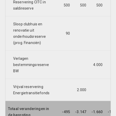
Reservering CITC in
500
500
500
2
saldireserve
Sloop clubhuis en
renovatie uit
90
onderhoudsreserve
(prog. Financiën)
Verlagen
bestemmingsreserve
4.000
BW
Vrijval reservering
2.000
Energietransitiefonds
Totaal veranderingen in
-495
-3.147
-1.660
-1.8
de begroting