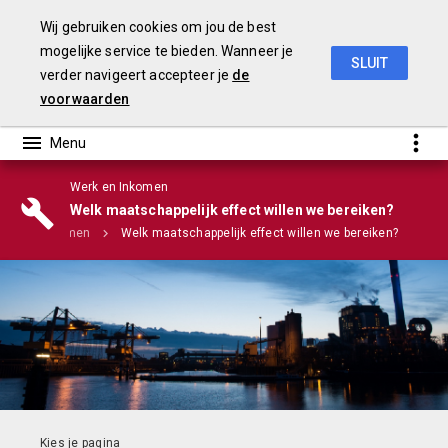
Wij gebruiken cookies om jou de best
mogelijke service te bieden. Wanneer je
SLUIT
verder navigeert accepteer je
de
Stadsbegroting 2020 Gemeente Nijmegen
voorwaarden
Werk en Inkomen
Infographic
Welk maatschappelijk effect willen we bereiken?
erk en Inkomen
Welk maatschappelijk effect willen we bereiken?