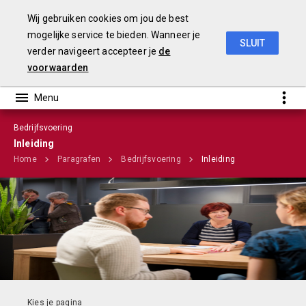
Wij gebruiken cookies om jou de best
mogelijke service te bieden. Wanneer je
SLUIT
verder navigeert accepteer je
de
Stadsbegroting 2020 Gemeente Nijmegen
voorwaarden
Bedrijfsvoering
Infographic
Inleiding
Home
Paragrafen
Bedrijfsvoering
Inleiding