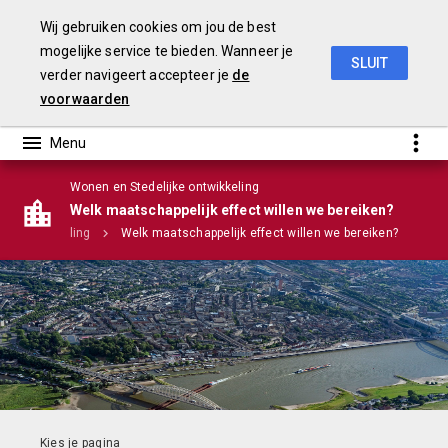
Wij gebruiken cookies om jou de best
mogelijke service te bieden. Wanneer je
SLUIT
verder navigeert accepteer je
de
Stadsbegroting 2020 Gemeente Nijmegen
voorwaarden
Wonen en Stedelijke ontwikkeling
Infographic
Welk maatschappelijk effect willen we bereiken?
jke ontwikkeling
Welk maatschappelijk effect willen we bereiken?