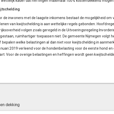
 wettelijk kader dat heffingen maximaal 100% kostendekkend mogen 
ijtschelding
r de inwoners met de laagste inkomens bestaat de mogelijkheid om v
lenen van kwijtschelding is aan wettelijke regels gebonden. Hoofdrege
rijksoverheid volgen zoals geregeld in de Uitvoeringsregeling Invorde
gestaan, ruimhartiger toepassen niet. De gemeente Nijmegen volgt he
f bepalen welke belastingen al dan niet voor kwijtschelding in aanme
anuari 2019 verleend voor de hondenbelasting voor de eerste hond en
art. Voor de overige belastingen en heffingen wordt geen kwijtscheld
gen dekking