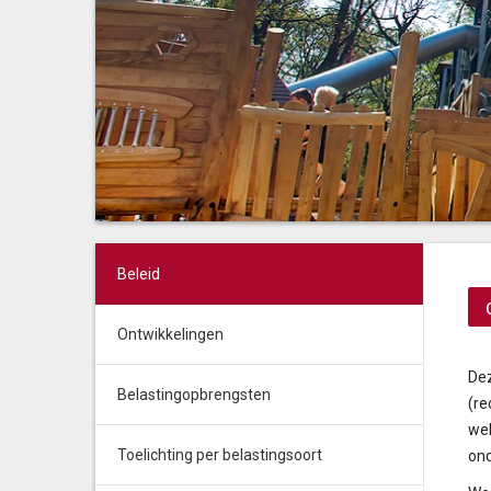
Beleid
Ontwikkelingen
Dez
Belastingopbrengsten
(re
wel
Toelichting per belastingsoort
ond