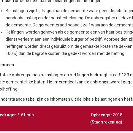
maken onderscheid tussen belastingen en heffingen:
Belastingen zijn bijdragen aan de gemeente waar geen directe tegen
hondenbelasting en de toeristenbelasting. De opbrengsten uit dez
de gemeente. De gemeenteraad bepaalt zelf waaraan de gemeente 
Heffingen worden geheven als de gemeente een van haar bezittingen
dienst verleent aan een individuele burger of bedrijf. Voorbeelden z
heffingen worden direct gebruikt om de gemaakte kosten te dekke
100%) dan de begrote kosten die gedekt worden met de heffing.
gemeen
totale opbrengst aan belastingen en heffingen bedraagt circa € 133 
ale gemeentelijke baten. Het merendeel van de opbrengst wordt gege
olheffing.
onderstaande tabel zijn de inkomsten uit de lokale belastingen en he
edragen * €1 mln
Opbrengst 2018
(Stadsrekening)