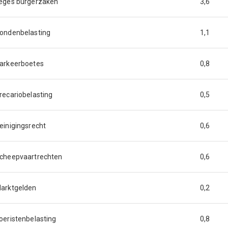
eges burgerzaken
3,6
ondenbelasting
1,1
arkeerboetes
0,8
recariobelasting
0,5
einigingsrecht
0,6
cheepvaartrechten
0,6
arktgelden
0,2
oeristenbelasting
0,8