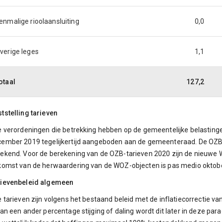
enmalige rioolaansluiting
0,0
verige leges
1,1
otaal
127,2
tstelling tarieven
e verordeningen die betrekking hebben op de gemeentelijke belasting
ember 2019 tegelijkertijd aangeboden aan de gemeenteraad. De OZB
ekend. Voor de berekening van de OZB-tarieven 2020 zijn de nieuwe 
komst van de herwaardering van de WOZ-objecten is pas medio oktob
rievenbeleid algemeen
e tarieven zijn volgens het bestaand beleid met de inflatiecorrectie 
van een ander percentage stijging of daling wordt dit later in deze pa