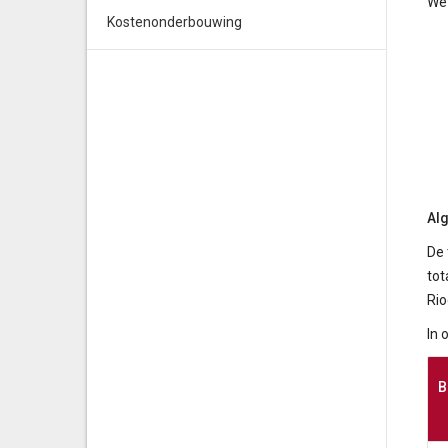
We 
Kostenonderbouwing
Al
De 
tot
Rio
In 
B