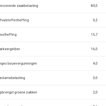
nroerende zaakbelasting
80,0
fvalstoffenheffing
0,2
ioolheffing
15,7
arkeergelden
16,0
eges bouwvergunningen
4,0
eclamebelasting
0,0
pbrengst groene zakken
2,0