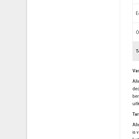
E
O
T
Vas
All
dec
ber
uit
Ta
All
is 