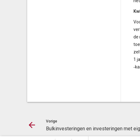
het
Kw
Voo
ver
de 
toe
zel
1 j
‐ka
Vorige
Bulkinvesteringen en investeringen met ei