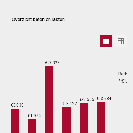
Overzicht baten en lasten
A
€-7.325
b
Bedrag
l
* €1.00
B
€-3.684
€-3.555
€
€-3.127
€3.030
€1.924
L