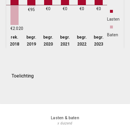
C
€0
€0
€0
€0
€95
-
C
Lasten
€2.020
Baten
C
rek.
begr.
begr.
begr.
begr.
begr.
-
2018
2019
2020
2021
2022
2023
S
D
Toelichting
P
O
0
b
Lasten & baten
x duizend
U