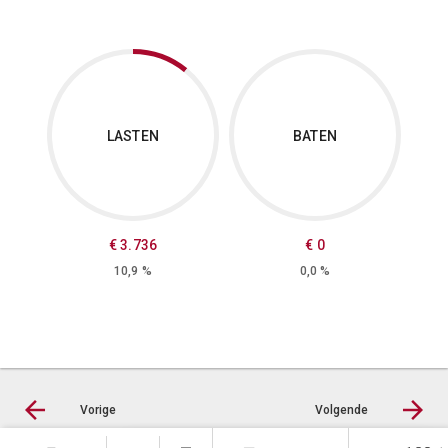
T
B
LASTEN
BATEN
C
-
C
€ 3.736
€ 0
C
10,9 %
0,0 %
-
T
Vorige
Volgende
S
l