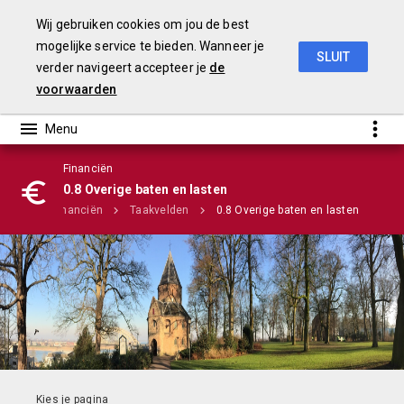
Wij gebruiken cookies om jou de best
mogelijke service te bieden. Wanneer je
SLUIT
verder navigeert accepteer je
de
Stadsbegroting 2020 Gemeente Nijmegen
voorwaarden
Financiën
Infographic
0.8 Overige baten en lasten
ma's
Financiën
Taakvelden
0.8 Overige baten en lasten