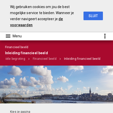
Wij gebruiken cookies om jou de best
mogelijke service te bieden. Wanneer je
SLUIT
verder navigeert accepteer je
de
Stadsbegroting 2020 Gemeente Nijmegen
voorwaarden
Financieel beeld
Infographic
Inleiding financieel beeld
nanciële begroting
Financieel beeld
Inleiding financieel beeld