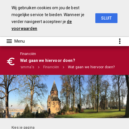
Wij gebruiken cookies om jou de best
mogelijke service te bieden. Wanneer je
SLUIT
verder navigeert accepteer je
de
Stadsbegroting 2020 Gemeente Nijmegen
voorwaarden
Financiën
Infographic
Wat gaan we hiervoor doen?
me
Programma's
Financiën
Wat gaan we hiervoor doen?