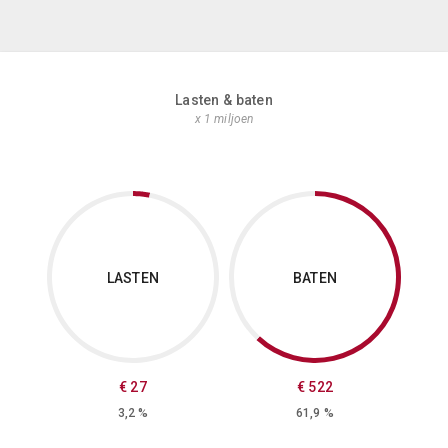
Lasten & baten
x 1 miljoen
LASTEN
BATEN
€ 27
€ 522
3,2 %
61,9 %