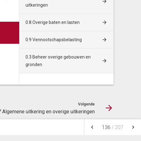
uitkeringen
0.64 Belastingen overig Uitvoeringsk
0
0.8 Overige baten en lasten
Totale lasten
254
0.9 Vennootschapsbelasting
Baten
0.3 Beheer overige gebouwen en
gronden
Opbrengst Hondenbelasting
1.136
1
Opbrengst Precariobelasting
510
Volgende
Opbrengst reclamebelasting
0
7 Algemene uitkering en overige uitkeringen
Totale baten
1.646
1
keyboard_arrow_left
keyboard_arrow_right
136
/
207
NOTITIES
FAVORIETEN