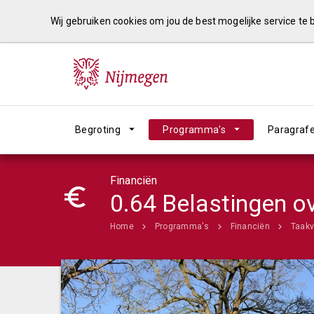
Wij gebruiken cookies om jou de best mogelijke service te
Begroting
Programma's
Paragraf
Financiën
0.64 Belastingen ov
Home
Programma's
Financiën
Taakv