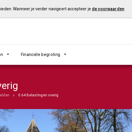
 bieden. Wanneer je verder navigeert accepteer je
de voorwaarden
en
Financiële begroting
erig
elden
0.64 Belastingen overig