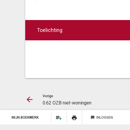
Toelichting
Vorige
0.62 OZB niet-woningen
print
MIJN BOEKWERK
chat_bubble
INLOGGEN