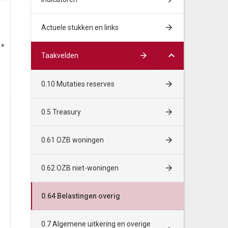
Algemene baten en lasten
Rekening
Actuele stukken en links
 *
Taakvelden
Bedragen * €1.000
2018
0.10 Mutaties reserves
Lasten
0.5 Treasury
Aanslagen Hondenbelasting
26
0.61 OZB woningen
Hondencontrole
207
0.62 OZB niet-woningen
Aanslagen Precariobelasting
21
0.64 Belastingen overig
Perceptiekosten Reclamebelasting
0
0.7 Algemene uitkering en overige