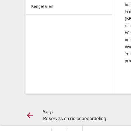
be
Kengetallen
In 
(BB
rel
Eén
ond
div
'me
pro
Vorige
Reserves en risicobeoordeling