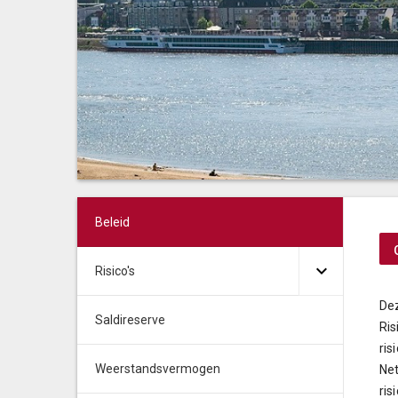
Beleid
Risico's
Dez
Saldireserve
Ris
ri
Weerstandsvermogen
Net
ris