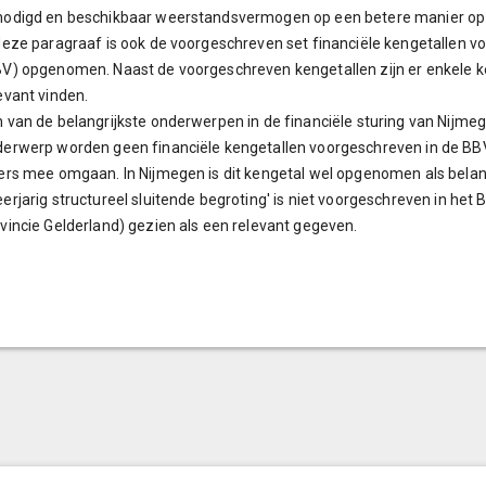
nodigd en beschikbaar weerstandsvermogen op een betere manier op
deze paragraaf is ook de voorgeschreven set financiële kengetallen v
V) opgenomen. Naast de voorgeschreven kengetallen zijn er enkele k
evant vinden.
 van de belangrijkste onderwerpen in de financiële sturing van Nijme
erwerp worden geen financiële kengetallen voorgeschreven in de BBV
ers mee omgaan. In Nijmegen is dit kengetal wel opgenomen als belang
erjarig structureel sluitende begroting' is niet voorgeschreven in het
vincie Gelderland) gezien als een relevant gegeven.