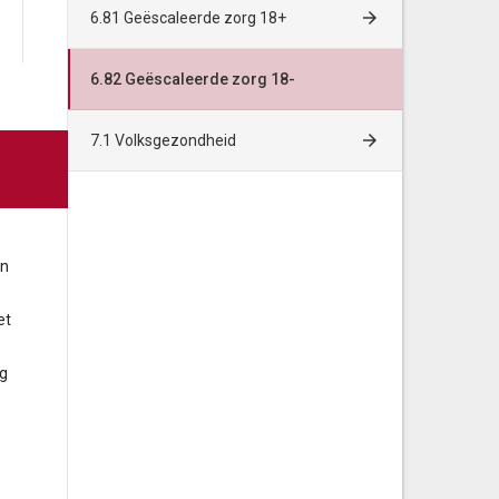
6.81 Geëscaleerde zorg 18+
6.82 Geëscaleerde zorg18- Uitvkv
0
1.623
6.82 Geëscaleerde zorg 18-
Totale lasten
21.401
24.283
7.1 Volksgezondheid
Baten
Jeugdbescherming en Veiligheid
2.388
2.196
an
Kwaliteit en uitvoering
0
112
et
Verblijf jeugd
880
0
rg
6.82 Geëscaleerde zorg18- Uitvkv
0
502
Totale baten
3.268
2.810