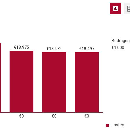
Bedragen
€18.975
€1.000
€18.472
€18.497
€0
€0
€0
Lasten