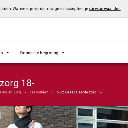
 bieden. Wanneer je verder navigeert accepteer je
de voorwaarden
en
Financiële begroting
zorg 18-
eling en Zorg
Taakvelden
6.82 Geëscaleerde zorg 18-