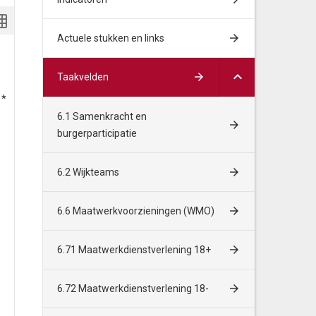
Actuele stukken en links
Algemene baten en lasten
Rekening
Taakvelden
 *
Bedragen * €1.000
2018
2019
6.1 Samenkracht en
burgerparticipatie
Lasten
6.2 Wijkteams
Jeugdbescherming en Veiligheid
7.478
6.997
6.6 Maatwerkvoorzieningen (WMO)
Kwaliteit en uitvoering
1.762
617
6.71 Maatwerkdienstverlening 18+
Verblijf jeugd
12.160
15.045
6.72 Maatwerkdienstverlening 18-