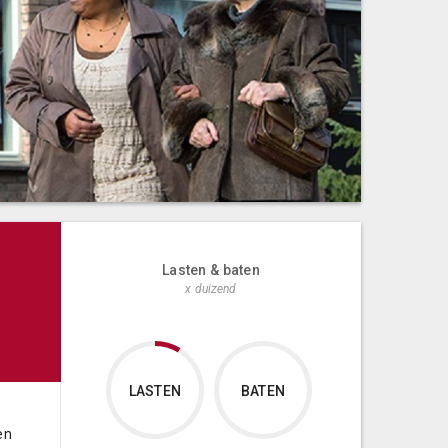
Lasten & baten
x duizend
LASTEN
BATEN
en