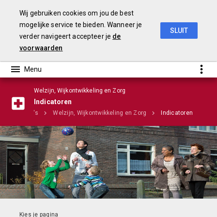
Wij gebruiken cookies om jou de best
mogelijke service te bieden. Wanneer je
SLUIT
verder navigeert accepteer je
de
Stadsbegroting 2020 Gemeente Nijmegen
voorwaarden
Welzijn, Wijkontwikkeling en Zorg
Infographic
Indicatoren
Programma's
Welzijn, Wijkontwikkeling en Zorg
Indicatoren