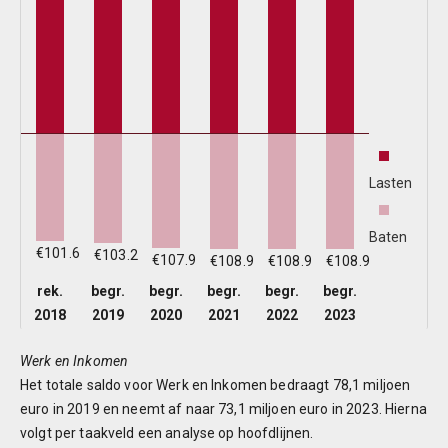
B
L
6
r
Lasten
6
Baten
p
€101.6
€103.2
€107.9
€108.9
€108.9
€108.9
rek.
begr.
begr.
begr.
begr.
begr.
6
2018
2019
2020
2021
2022
2023
A
Werk en Inkomen
Het totale saldo voor Werk en Inkomen bedraagt 78,1 miljoen
T
euro in 2019 en neemt af naar 73,1 miljoen euro in 2023. Hierna
volgt per taakveld een analyse op hoofdlijnen.
B