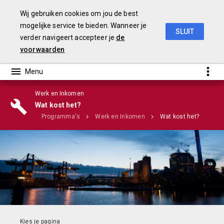
Wij gebruiken cookies om jou de best
mogelijke service te bieden. Wanneer je
SLUIT
verder navigeert accepteer je
de
Stadsbegroting 2020 Gemeente Nijmegen
voorwaarden
Werk en Inkomen
Infographic
Wat kost het?
Home
Programma's
Werk en Inkomen
Wat kost het?