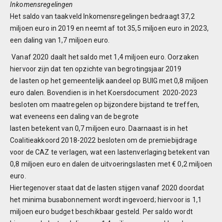
Inkomensregelingen
Het saldo van taakveld Inkomensregelingen bedraagt 37,2
miljoen euro in 2019 en neemt af tot 35,5 miljoen euro in 2023,
6
een daling van 1,7 miljoen euro.
r
Vanaf 2020 daalt het saldo met 1,4 miljoen euro. Oorzaken
hiervoor zijn dat ten opzichte van begrotingsjaar 2019
6
de lasten op het gemeentelijk aandeel op BUIG met 0,8 miljoen
A
euro dalen. Bovendien is in het Koersdocument 2020-2023
besloten om maatregelen op bijzondere bijstand te treffen,
T
wat eveneens een daling van de begrote
lasten betekent van 0,7 miljoen euro. Daarnaast is in het
Coalitieakkoord 2018-2022 besloten om de premiebijdrage
S
voor de CAZ te verlagen, wat een lastenverlaging betekent van
e
0,8 miljoen euro en dalen de uitvoeringslasten met € 0,2 miljoen
euro.
Hiertegenover staat dat de lasten stijgen vanaf 2020 doordat
het minima busabonnement wordt ingevoerd; hiervoor is 1,1
miljoen euro budget beschikbaar gesteld. Per saldo wordt