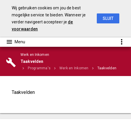
Wij gebruiken cookies om jou de best
mogelijke service te bieden. Wanneer je
SLUIT
verder navigeert accepteer je
de
Stadsbegroting 2020 Gemeente Nijmegen
voorwaarden
Werk en Inkomen
Infographic
Taakvelden
Home
Programma's
Werk en Inkomen
Taakvelden
Taakvelden