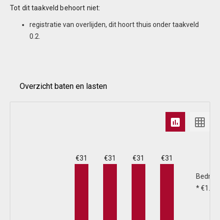
Tot dit taakveld behoort niet:
registratie van overlijden, dit hoort thuis onder taakveld
0.2.
Overzicht baten en lasten
A
€31
€31
€31
€31
b
Bedrag
* €1.00
B
€