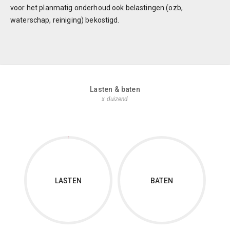
voor het planmatig onderhoud ook belastingen (ozb,
waterschap, reiniging) bekostigd.
rek.
begr.
begr.
begr.
begr.
begr.
2018
2019
2020
2021
2022
2023
Lasten & baten
x duizend
LASTEN
BATEN