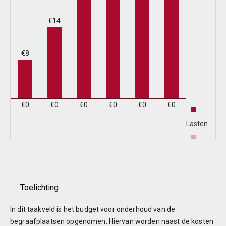
L
€14
B
€8
b
w
€0
€0
€0
€0
€0
€0
T
Lasten
B
Baten
T
Toelichting
S
In dit taakveld is het budget voor onderhoud van de
l
begraafplaatsen opgenomen. Hiervan worden naast de kosten