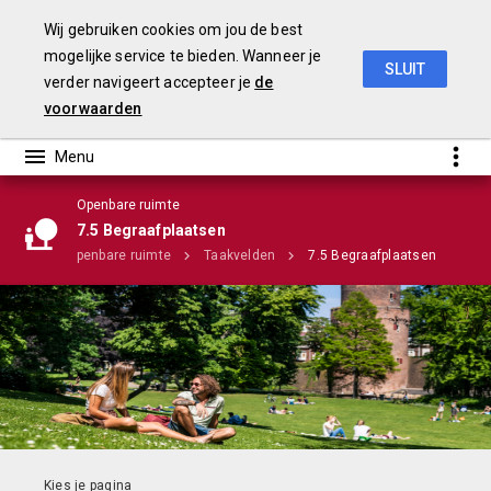
Wij gebruiken cookies om jou de best
mogelijke service te bieden. Wanneer je
SLUIT
verder navigeert accepteer je
de
Stadsbegroting 2020 Gemeente Nijmegen
voorwaarden
Openbare ruimte
Infographic
7.5 Begraafplaatsen
mma's
Openbare ruimte
Taakvelden
7.5 Begraafplaatsen