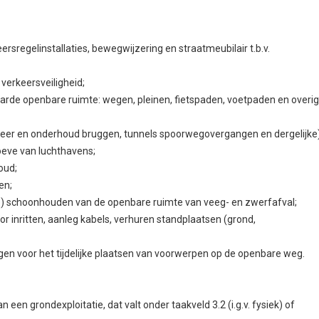
sregelinstallaties, bewegwijzering en straatmeubilair t.b.v.
verkeersveiligheid;
arde openbare ruimte: wegen, pleinen, fietspaden, voetpaden en overi
beheer en onderhoud bruggen, tunnels spoorwegovergangen en dergelijke
oeve van luchthavens;
oud;
en;
p) schoonhouden van de openbare ruimte van veeg- en zwerfafval;
r inritten, aanleg kabels, verhuren standplaatsen (grond,
en voor het tijdelijke plaatsen van voorwerpen op de openbare weg.
en grondexploitatie, dat valt onder taakveld 3.2 (i.g.v. fysiek) of