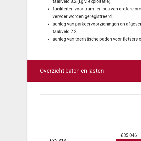
taakveld 8.2 (i.g.v. exploitatie);
faciliteiten voor tram- en bus van grotere 
vervoer worden geregistreerd;
aanleg van parkeervoorzieningen en afgeven
taakveld 2.2;
aanleg van toeristische paden voor fietsers 
Overzicht baten en lasten
€35.046
€32.313