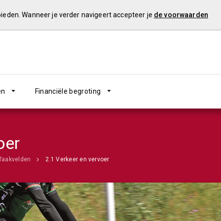
 bieden. Wanneer je verder navigeert accepteer je
de voorwaarden
en
Financiële begroting
oer
Taakvelden
2.1 Verkeer en vervoer