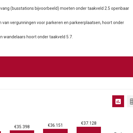
omvang (busstations bijvoorbeeld) moeten onder taakveld 2.5 openbaar
 van vergunningen voor parkeren en parkeerplaatsen, hoort onder
en wandelaars hoort onder taakveld 5.7.
€37.128
€36.151
€35.398