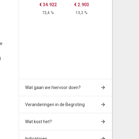
€ 34.922
€ 2.903
72,4 %
13,2 %
ge
)
Wat gaan we hiervoor doen?
Veranderingen in de Begroting
Wat kost het?
Indicatoren