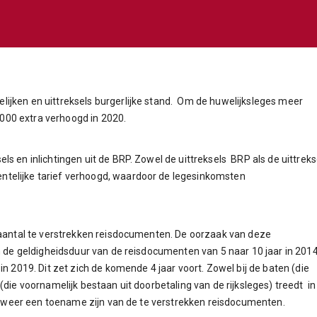
ijken en uittreksels burgerlijke stand. Om de huwelijksleges meer
00 extra verhoogd in 2020.
s en inlichtingen uit de BRP. Zowel de uittreksels BRP als de uittreks
elijke tarief verhoogd, waardoor de legesinkomsten
t aantal te verstrekken reisdocumenten. De oorzaak van deze
an de geldigheidsduur van de reisdocumenten van 5 naar 10 jaar in 2014
n 2019. Dit zet zich de komende 4 jaar voort. Zowel bij de baten (die
(die voornamelijk bestaan uit doorbetaling van de rijksleges) treedt in
 er weer een toename zijn van de te verstrekken reisdocumenten.