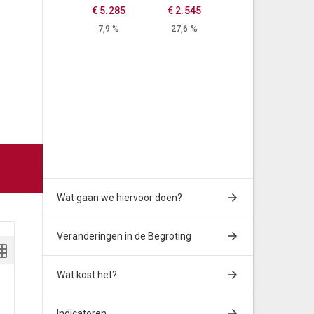
€ 5.285
€ 2.545
7,9 %
27,6 %
Wat gaan we hiervoor doen?
Veranderingen in de Begroting
Wat kost het?
Algemene baten en lasten
Rekening
Indicatoren