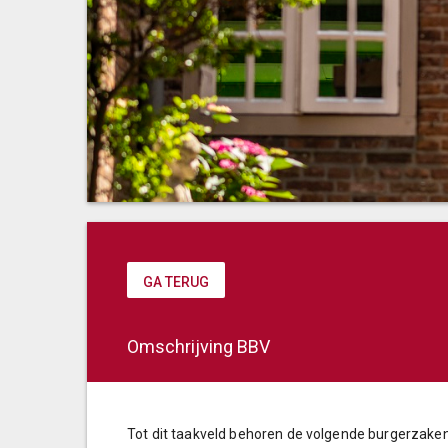
GA TERUG
Omschrijving BBV
Tot dit taakveld behoren de volgende burgerzaken