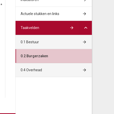
 *
Bedragen * €1.000
2018
2
Actuele stukken en links
Lasten
Taakvelden
Burgerlijke stand
663
0.1 Bestuur
0.2 Burgerzaken
BRP
741
0.4 Overhead
Reisdocumenten
1.775
Rijbewijzen
549
Naturalisatie
161