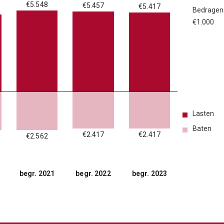
€5.548
€5.457
€5.417
Bedragen
€1.000
Lasten
Baten
€2.417
€2.417
€2.562
begr. 2021
begr. 2022
begr. 2023