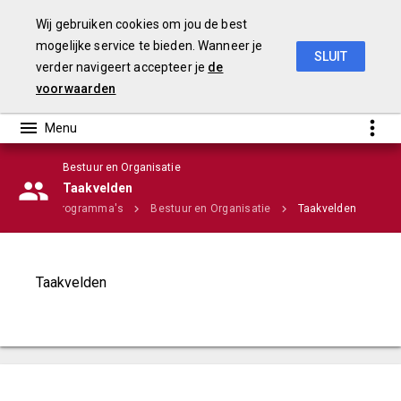
Wij gebruiken cookies om jou de best
mogelijke service te bieden. Wanneer je
SLUIT
verder navigeert accepteer je
de
Stadsbegroting 2020 Gemeente Nijmegen
voorwaarden
Bestuur en Organisatie
Infographic
Taakvelden
Home
Programma's
Bestuur en Organisatie
Taakvelden
Taakvelden