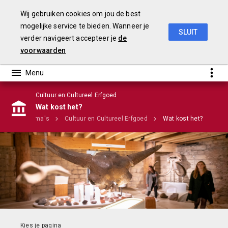
Wij gebruiken cookies om jou de best
mogelijke service te bieden. Wanneer je
SLUIT
verder navigeert accepteer je
de
Stadsbegroting 2020 Gemeente Nijmegen
voorwaarden
Cultuur en Cultureel Erfgoed
Infographic
Wat kost het?
Programma's
Cultuur en Cultureel Erfgoed
Wat kost het?