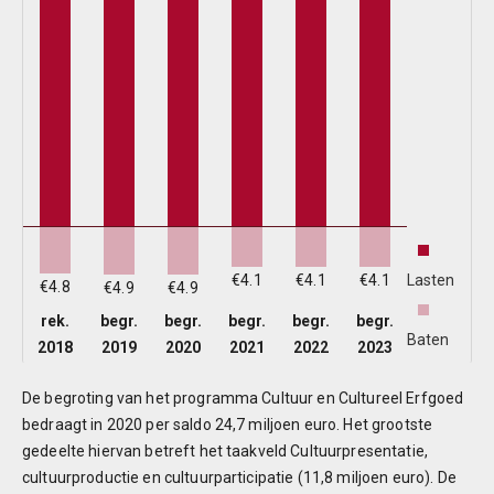
B
L
5
C
c
5
Lasten
€4.1
€4.1
€4.1
€4.8
€4.9
€4.9
rek.
begr.
begr.
begr.
begr.
begr.
5
Baten
2018
2019
2020
2021
2022
2023
e
De begroting van het programma Cultuur en Cultureel Erfgoed
bedraagt in 2020 per saldo 24,7 miljoen euro. Het grootste
5
gedeelte hiervan betreft het taakveld Cultuurpresentatie,
cultuurproductie en cultuurparticipatie (11,8 miljoen euro). De
T