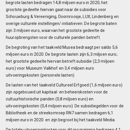
begrote lasten bedragen 14,8 miljoen euro in 2020; het
grootste gedeelte hiervan gaat naar de subsidies voor
Schouwburg & Vereeniging, Doornroosje, LUX, Lindenberg en
B
overige culturele instellingen/ initiatieven. De begrote baten
zijn 3 miljoen euro, waarvan het grootste gedeelte de
5
huuropbrengsten voor de culturele panden betreft.
C
De begroting van het taakveld Musea bedraagt per saldo 5,6
c
miljoen euro in 2020. De begrote lasten zijn 6,3 miljoen euro;
het grootste gedeelte hiervan betreft subsidie (2,3 miljoen
5
euro) voor Museum Valkhof en 3,4 miljoen euro
uitvoeringskosten (personele lasten).
5
De lasten van het taakveld Cultureel Erfgoed (1,6 miljoen euro)
e
zijn opgebouwd uit kapitaal- en beheerskosten voor de
cultuurhistorische panden (0,8 miljoen euro) en
uitvoeringskosten (0,4 miljoen euro). De subsidiegelden voor de
T
Bibliotheek en de streekomroep RN7 samen bedragen 6,1
miljoen euro in 2020 en zijn begroot bij het taakveld Media.
S
De totale uitvoeringskosten voor dit programma bedragen 4,1