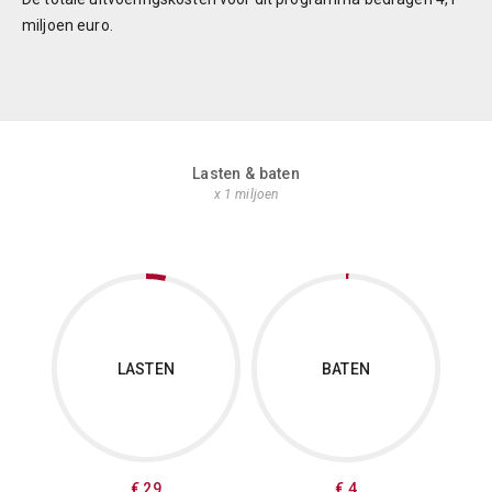
e
miljoen euro.
Lasten & baten
x 1 miljoen
LASTEN
BATEN
€ 29
€ 4