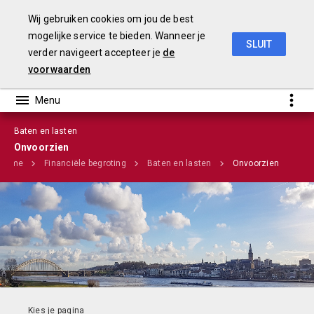
Wij gebruiken cookies om jou de best
mogelijke service te bieden. Wanneer je
SLUIT
verder navigeert accepteer je
de
Stadsbegroting 2020 Gemeente Nijmegen
voorwaarden
Baten en lasten
Infographic
Onvoorzien
Home
Financiële begroting
Baten en lasten
Onvoorzien