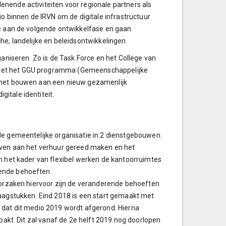
nende activiteiten voor regionale partners als
binnen de IRVN om de digitale infrastructuur
oe aan de volgende ontwikkelfase en gaan
he, landelijke en beleidsontwikkelingen.
iseren. Zo is de Task Force en het College van
 met het GGU programma (Gemeenschappelijke
: het bouwen aan een nieuw gezamenlijk
itale identiteit.
de gemeentelijke organisatie in 2 dienstgebouwen.
geven aan het verhuur gereed maken en het
in het kader van flexibel werken de kantoorruimtes
rende behoeften.
 Oorzaken hiervoor zijn de veranderende behoeften
raagstukken. Eind 2018 is een start gemaakt met
 dat dit medio 2019 wordt afgerond. Hierna
epakt. Dit zal vanaf de 2e helft 2019 nog doorlopen