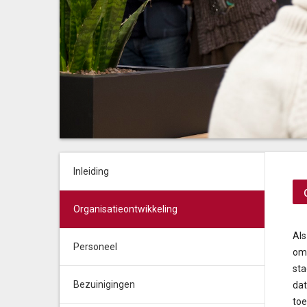
Inleiding
Organisatieontwikkeling
Als
Personeel
omg
sta
Bezuinigingen
dat
toe