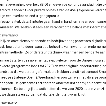
ormatieveiligheid overheid (BIO) en geven de continue aandacht die c
sterkte aandacht voor privacy op basis van de AVG (algemene verord
ign een overkoepelend uitgangspunt is.
fessionaliteit, data & intuïtie gaan hand in hand, om in een open sam
aniseren. We zoeken steeds een verantwoorde balans met informatieve
nstverlening
blijven onze dienstverlenende en bedrijfsvoering processen digitaliser
eds bewuster te doen, vanuit de behoefte van inwoner en ondernemer
antreismethode'. Zo ondersteunt techniek waar mensen behoefte aan
rnaast starten de implementatie-activiteiten voor de Omgevingswet, d
evoerd (programma loopt tot 2029) en waar digitale ondersteuning ee
ambities die we eerder geformuleerd hebben vanuit het concept Smart 
meegse strategie Open & Weerbaar. Hiervoor zijn we met diverse org
gegaan. De gemeente faciliteert en ondersteunt daarbij en neemt allee
 kunnen. De belangrijkste activiteiten die we voor 2020 daarin zien zi
uwe datasets en zorgen dat digitale identiteit vorm krijgt.
menwerking