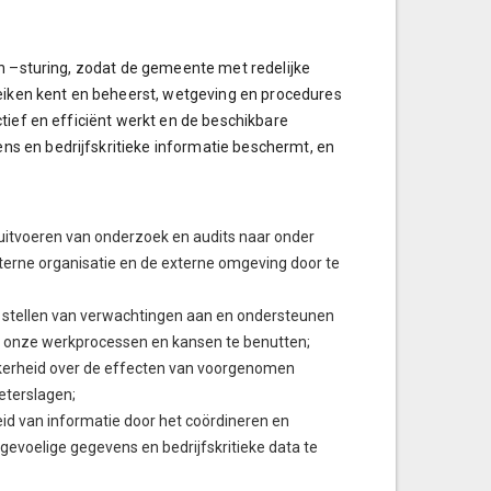
en –sturing, zodat de gemeente met redelijke
reiken kent en beheerst, wetgeving en procedures
tief en efficiënt werkt en de beschikbare
s en bedrijfskritieke informatie beschermt, en
 uitvoeren van onderzoek en audits naar onder
erne organisatie en de externe omgeving door te
t stellen van verwachtingen aan en ondersteunen
p onze werkprocessen en kansen te benutten;
ekerheid over de effecten van voorgenomen
eterslagen;
eid van informatie door het coördineren en
evoelige gegevens en bedrijfskritieke data te