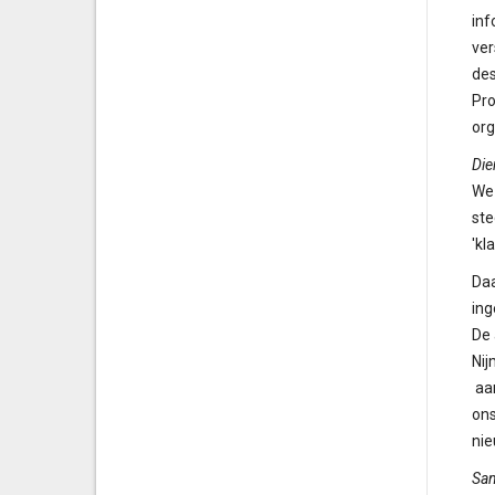
inf
ver
des
Pro
org
Die
We 
ste
'kl
Daa
ing
De 
Nij
aan
ons
nie
Sa