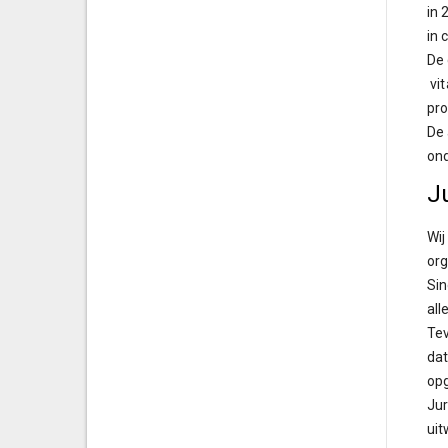
in 
in 
De 
vit
pro
De 
ond
J
Wij
org
Sin
all
Tev
dat
opg
Jur
uit