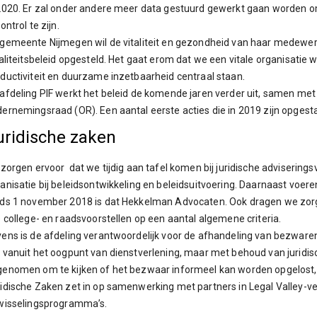
2020. Er zal onder andere meer data gestuurd gewerkt gaan worden om
control te zijn.
gemeente Nijmegen wil de vitaliteit en gezondheid van haar medewerk
aliteitsbeleid opgesteld. Het gaat erom dat we een vitale organisatie wi
ductiviteit en duurzame inzetbaarheid centraal staan.
afdeling PIF werkt het beleid de komende jaren verder uit, samen m
ernemingsraad (OR). Een aantal eerste acties die in 2019 zijn opgest
uridische zaken
 zorgen ervoor dat we tijdig aan tafel komen bij juridische adviserin
anisatie bij beleidsontwikkeling en beleidsuitvoering. Daarnaast voer
ds 1 november 2018 is dat Hekkelman Advocaten. Ook dragen we zorg v
e college- en raadsvoorstellen op een aantal algemene criteria.
ens is de afdeling verantwoordelijk voor de afhandeling van bezwaren
 vanuit het oogpunt van dienstverlening, maar met behoud van juridis
enomen om te kijken of het bezwaar informeel kan worden opgelost, d
idische Zaken zet in op samenwerking met partners in Legal Valley-v
wisselingsprogramma’s.