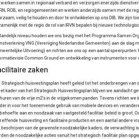
werken samen in regionaal verband en verzorgen enerzijds dienstverle
N, ROB, en regiogemeenten en werken anderzijds samen met de regio 
rzaam, veilig te houden en door te ontwikkelen op ons DIB. We zijn t
amenlijk met de regio de rol van IRVN bepalen bij nieuwe technologisc
landelijk niveau houden we ons bezig met het Programma Samen Organ
enstverlening VNG (Vereniging Nederlandse Gemeenten) aan de slag
eentelijke Uitvoering) en richten we ons op een aantal speerpunten
ormatievisie Common Ground en ontwikkeling van instrumenten voor dig
cilitaire zaken
 Strategisch huisvestingsplan heeft geleid tot het onderbrengen van 
het kader van het Strategisch Huisvestingsplan blijven we aandacht 
huren van de vrije m2's in de vrijgekomen panden. Tevens richten we 
der in voor het toenemende gebruik van mobiele devices en verande
behoefte aan en noodzaak van vastgesteld facilitair beleid is groot.
reffende huisvesting en facilitaire producten en een aantal andere v
 beschrijven van de gewenste noodzakelijke kaders; de verwachting is
den de noodzakelijke acties vanuit het strategisch facilitair plan opg