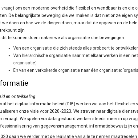
 vraagt om een moderne overheid die flexibel en wendbaar is en die 
ten. De belangrijkste beweging die we maken is dat niet onze eigen s
 we doen en hoe we de dingen doen, maar dat de opgaven en de bele
trekpunt zijn.
dit te kunnen doen maken we als organisatie drie bewegingen:
Van een organisatie die zich steeds alles probeert te ontwikkel
Van hiërarchische organisatie naar met elkaar werken in een ne
organisatie)
En van een verkokerde organisatie naar één organisatie: ‘organisa
nformatie
eid en ontwikkeling
uit het digitaal informatie beleid (DIB) werken we aan het flexibel e
ualiseren onze visie voor 2020-2023. We streven naar digitale dienstv
m vraagt. We spelen via data gestuurd werken steeds meer in op vrage
fessionalisering van gegevensmanagement, informatiebewustzijn en 
2020 gaan we verder met de realisatie van alle te nemen maatregelen 