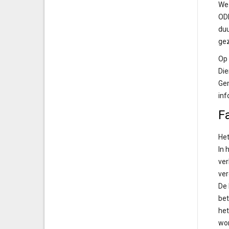
We 
ODR
duu
gez
Op 
Di
Gem
inf
Fa
Het
In 
ver
ver
De 
bet
het
wor