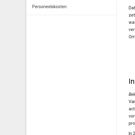
Personeelskosten
Dat
zet
wat
ver
Om 
I
Bel
Van
act
vor
pro
In 