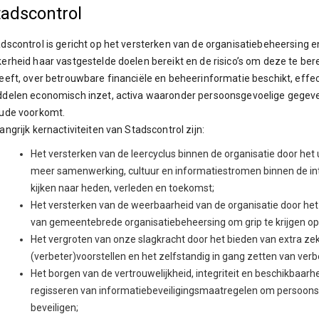
tadscontrol
dscontrol is gericht op het versterken van de organisatiebeheersing 
erheid haar vastgestelde doelen bereikt en de risico’s om deze te be
eeft, over betrouwbare financiële en beheerinformatie beschikt, effec
delen economisch inzet, activa waaronder persoonsgevoelige gegeven
aude voorkomt.
angrijk kernactiviteiten van Stadscontrol zijn:
Het versterken van de leercyclus binnen de organisatie door het
meer samenwerking, cultuur en informatiestromen binnen de int
kijken naar heden, verleden en toekomst;
Het versterken van de weerbaarheid van de organisatie door he
van gemeentebrede organisatiebeheersing om grip te krijgen o
Het vergroten van onze slagkracht door het bieden van extra z
(verbeter)voorstellen en het zelfstandig in gang zetten van verb
Het borgen van de vertrouwelijkheid, integriteit en beschikbaarh
regisseren van informatiebeveiligingsmaatregelen om persoonsg
beveiligen;