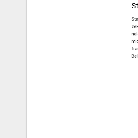
S
Sta
zek
nal
mid
fr
Bel