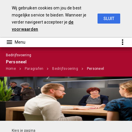
Wij gebruiken cookies om jou de best
mogelijke service te bieden. Wanneer je
SLUIT
verder navigeert accepteer je
de
Stadsbegroting 2020 Gemeente Nijmegen
voorwaarden
Bedrijfsvoering
Infographic
Personeel
Home
Paragrafen
Bedrijfsvoering
Personeel