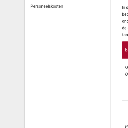
Personeelskosten
In 
bed
ond
de 
taa
b
O
O
P