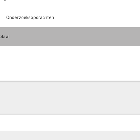
Onderzoeksopdrachten
otaal
© LIAS Software
|
Privacy statement
|
Sitemap