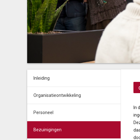
Inleiding
Organisatieontwikkeling
In 
Personeel
ing
Dez
Bezuinigingen
daa
doc