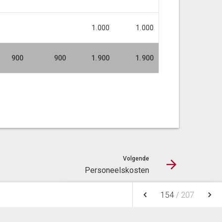
1.000
1.000
900
900
1.900
1.900
Volgende
Personeelskosten
keyboard_arrow_left
keyboard_arrow_right
154
/
207
NOTITIES
FAVORIETEN