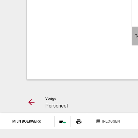
T
Vorige
Personeel
print
MIJN BOEKWERK
chat_bubble
INLOGGEN