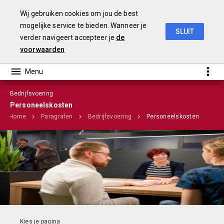
Wij gebruiken cookies om jou de best
mogelijke service te bieden. Wanneer je
SLUIT
verder navigeert accepteer je
de
Stadsbegroting 2020 Gemeente Nijmegen
voorwaarden
Bedrijfsvoering
Infographic
Personeelskosten
Home
Paragrafen
Bedrijfsvoering
Personeelskosten