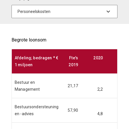
Begrote loonsom
Afdeling; bedragen * €
Fte's
2020
2021
1 miljoen
2019
Bestuur en
21,17
Management
2,2
2,2
Bestuursondersteuning
57,90
en -advies
4,8
4,8