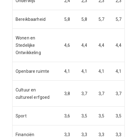
Onderwijs
2,4
2,3
2,3
2,3
Bereikbaarheid
5,8
5,8
5,7
5,7
Wonen en
Stedelijke
4,6
4,4
4,4
4,4
Ontwikkeling
Openbare ruimte
4,1
4,1
4,1
4,1
Cultuur en
3,8
3,7
3,7
3,7
cultureel erfgoed
Sport
3,6
3,5
3,5
3,5
Financiën
3,3
3,3
3,3
3,3