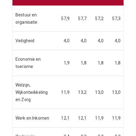
Bestuur en
57,9
57,7
57,2
57,3
organisatie
Veiligheid
4,0
4,0
4,0
4,0
Economie en
1,9
1,8
1,8
1,8
toerisme
Welzijn,
Wijkontwikkeling
11,9
13,2
13,0
13,0
en Zorg
Werk en Inkomen
12,1
12,1
11,9
11,9