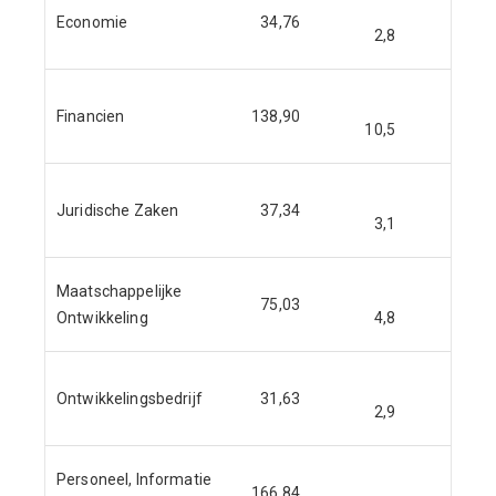
Economie
34,76
2,8
2,8
Financien
138,90
10,5
10,5
Juridische Zaken
37,34
3,1
3,1
Maatschappelijke
75,03
Ontwikkeling
4,8
4,8
Ontwikkelingsbedrijf
31,63
2,9
2,9
Personeel, Informatie
166,84