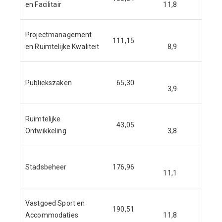
en Facilitair
11,8
11,8
Projectmanagement
111,15
en Ruimtelijke Kwaliteit
8,9
8,9
Publiekszaken
65,30
3,9
3,9
Ruimtelijke
43,05
Ontwikkeling
3,8
3,8
Stadsbeheer
176,96
11,1
11,1
Vastgoed Sport en
190,51
Accommodaties
11,8
11,8