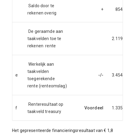
Saldo door te
+
854
rekenen overig
De geraamde aan
taakvelden toe te
2.119
rekenen rente
Werkelijk aan
taakvelden
e
-/-
3.454
toegerekende
rente (renteomslag)
Renteresultaat op
f
Voordeel
1.335
taakveld treasury
Het gepresenteerde financieringsresultaat van € 1,8