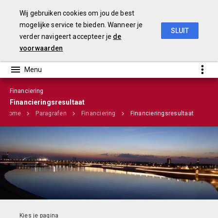
Wij gebruiken cookies om jou de best
mogelijke service te bieden. Wanneer je
SLUIT
verder navigeert accepteer je
de
Stadsbegroting 2020 Gemeente Nijmegen
voorwaarden
Financiering
Infographic
Financieringsresultaat
Home
Paragrafen
Financiering
Financieringsresultaat