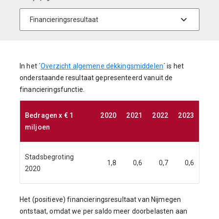
In het ´
Overzicht algemene dekkingsmiddelen
´ is het
onderstaande resultaat gepresenteerd vanuit de
financieringsfunctie.
Bedragen x € 1
2020
2021
2022
2023
miljoen
Stadsbegroting
1,8
0,6
0,7
0,6
2020
Het (positieve) financieringsresultaat van Nijmegen
ontstaat, omdat we per saldo meer doorbelasten aan