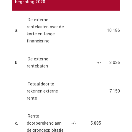
begroting 2020
De externe
rentelasten over de
a.
10.186
korte en lange
financiering
De externe
b.
-/-
3.036
rentebaten
Totaal door te
rekenen externe
7.150
rente
Rente
c.
doorberekend aan
-/-
5.885
de grondexploitatie