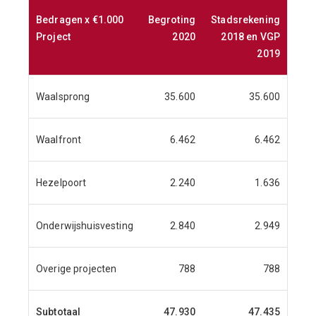
Bedragen x €1.000
Begroting
Stadsrekening
Project
2020
2018 en VGP
2019
Waalsprong
35.600
35.600
Waalfront
6.462
6.462
Hezelpoort
2.240
1.636
Onderwijshuisvesting
2.840
2.949
Overige projecten
788
788
Subtotaal
47.930
47.435