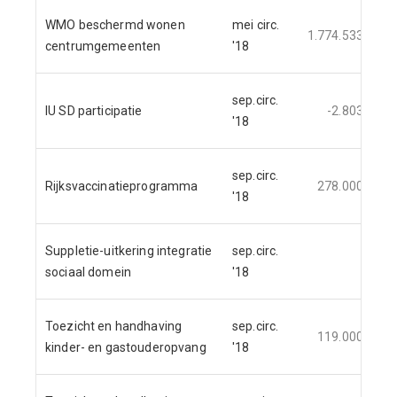
WMO beschermd wonen
mei circ.
1.774.533
1
centrumgemeenten
'18
sep.circ.
IU SD participatie
-2.803
'18
sep.circ.
Rijksvaccinatieprogramma
278.000
'18
Suppletie-uitkering integratie
sep.circ.
sociaal domein
'18
Toezicht en handhaving
sep.circ.
119.000
kinder- en gastouderopvang
'18