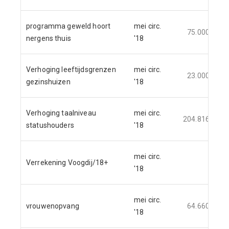
programma geweld hoort
mei circ.
75.000
nergens thuis
'18
Verhoging leeftijdsgrenzen
mei circ.
23.000
gezinshuizen
'18
Verhoging taalniveau
mei circ.
204.816
statushouders
'18
mei circ.
Verrekening Voogdij/18+
'18
mei circ.
vrouwenopvang
64.660
'18