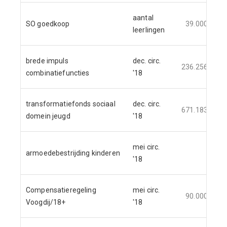
aantal
SO goedkoop
39.000
leerlingen
brede impuls
dec. circ.
236.256
combinatiefuncties
'18
transformatiefonds sociaal
dec. circ.
671.183
domein jeugd
'18
mei circ.
armoedebestrijding kinderen
'18
Compensatieregeling
mei circ.
90.000
Voogdij/18+
'18