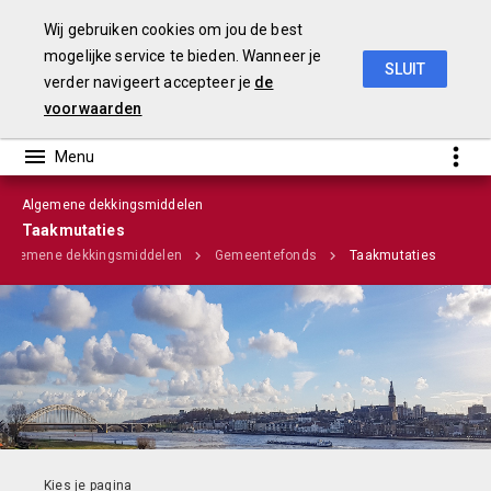
Wij gebruiken cookies om jou de best
mogelijke service te bieden. Wanneer je
SLUIT
verder navigeert accepteer je
de
Stadsbegroting 2020 Gemeente Nijmegen
voorwaarden
Algemene dekkingsmiddelen
Infographic
Taakmutaties
Algemene dekkingsmiddelen
Gemeentefonds
Taakmutaties