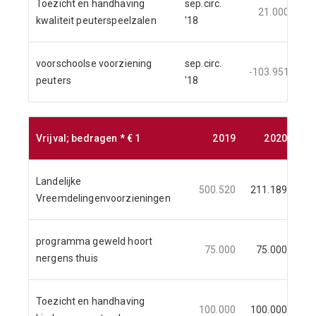
Toezicht en handhaving
sep.circ.
21.000
kwaliteit peuterspeelzalen
'18
voorschoolse voorziening
sep.circ.
-103.951
peuters
'18
Vrijval; bedragen * € 1
2019
2020
Landelijke
500.520
211.189
4
Vreemdelingenvoorzieningen
programma geweld hoort
75.000
75.000
7
nergens thuis
Toezicht en handhaving
100.000
100.000
10