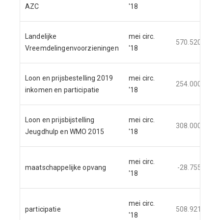
AZC
'18
Landelijke
mei circ.
570.520
Vreemdelingenvoorzieningen
'18
Loon en prijsbestelling 2019
mei circ.
254.000
inkomen en participatie
'18
Loon en prijsbijstelling
mei circ.
308.000
Jeugdhulp en WMO 2015
'18
mei circ.
maatschappelijke opvang
-28.755
'18
mei circ.
participatie
508.921
'18