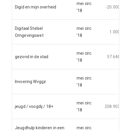
mei circ.
Digid en mijn overheid
-20.000
'18
Digitaal Stelsel
mei circ.
1.000
Omgevingswet
'18
mei circ.
gezond in de stad
57.646
'18
mei circ.
Invoering Wvggz
'18
mei circ.
jeugd / voogdij / 18+
208.903
-1
'18
Jeugdhulp kinderen in een
mei circ.