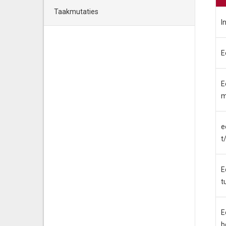
Taakmutaties
I
E
E
m
e
t
E
t
E
b