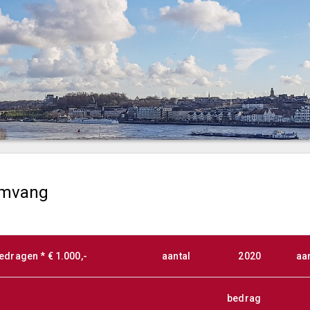
mvang
edragen * € 1.000,-
aantal
2020
aa
bedrag