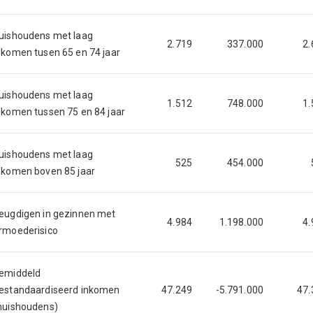
uishoudens met laag
2.719
337.000
2.
nkomen tusen 65 en 74 jaar
uishoudens met laag
1.512
748.000
1.
nkomen tussen 75 en 84 jaar
uishoudens met laag
525
454.000
nkomen boven 85 jaar
eugdigen in gezinnen met
4.984
1.198.000
4.
rmoederisico
emiddeld
estandaardiseerd inkomen
47.249
-5.791.000
47.
huishoudens)