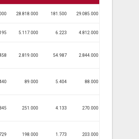
000
28.818.000
181.500
29.085.000
183.000
2
195
5.117.000
6.223
4.812.000
6.223
458
2.819.000
54.987
2.844.000
54.987
440
89.000
5.404
88.000
5.404
845
251.000
4.133
270.000
4.133
729
198.000
1.773
203.000
1.773