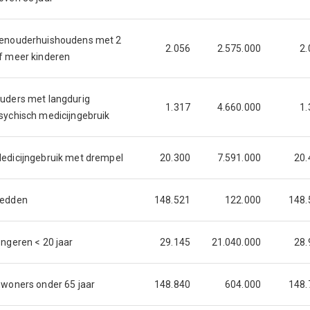
enouderhuishoudens met 2
2.056
2.575.000
2.
f meer kinderen
uders met langdurig
1.317
4.660.000
1.
sychisch medicijngebruik
edicijngebruik met drempel
20.300
7.591.000
20.
edden
148.521
122.000
148.
ongeren < 20 jaar
29.145
21.040.000
28.
nwoners onder 65 jaar
148.840
604.000
148.