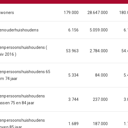
nwoners
179.000
28.647.000
180.
enouderhuishoudens
6.156
5.059.000
6.
enpersoonshuishoudens (
53.963
2.784.000
54.
iv 2016 )
enpersoonshuishoudens 65
5.334
84.000
5.
/m 74 jaar
enpersoonshuishoudens
3.744
237.000
3.
ussen 75 en 84 jaar
enpersoonshuishoudens
1.689
187.000
1.
oven 85 jaar