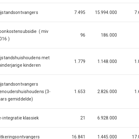
ijstandsontvangers
7.495
15.994.000
7.
oonkostensubsidie ( miv
96
186.000
016 )
ijstandshuishoudens met
1.779
1.148.000
1.
inderjarige kinderen
ijstandsontvangers
enoudershuishoudens (3-
1.653
2.826.000
1.
aars gemiddelde)
e-integratie klassiek
21
6.928.000
itkeringsontvangers
16.841
1.445.000
17.