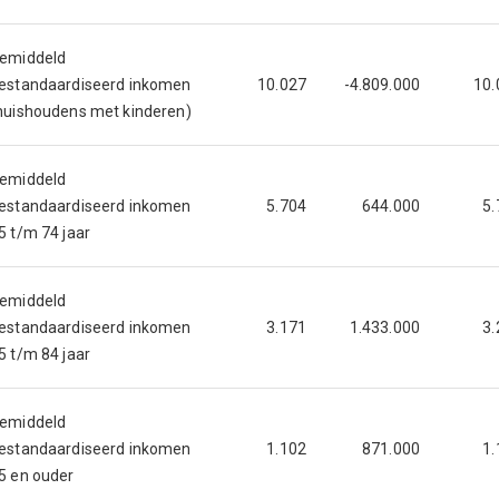
emiddeld
estandaardiseerd inkomen
10.027
-4.809.000
10.
huishoudens met kinderen)
emiddeld
estandaardiseerd inkomen
5.704
644.000
5.
5 t/m 74 jaar
emiddeld
estandaardiseerd inkomen
3.171
1.433.000
3.
5 t/m 84 jaar
emiddeld
estandaardiseerd inkomen
1.102
871.000
1.
5 en ouder