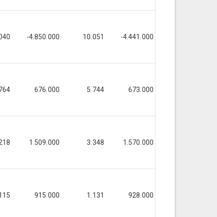
040
-4.850.000
10.051
-4.441.000
10.051
764
676.000
5.744
673.000
5.744
218
1.509.000
3.348
1.570.000
3.348
115
915.000
1.131
928.000
1.131