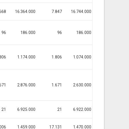
668
16.364.000
7.847
16.744.000
7.933
1
96
186.000
96
186.000
96
806
1.174.000
1.806
1.074.000
1.806
671
2.876.000
1.671
2.630.000
1.671
21
6.925.000
21
6.922.000
21
006
1.459.000
17.131
1.470.000
17.217