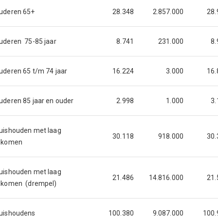
uderen 65+
28.348
2.857.000
28.
uderen 75-85 jaar
8.741
231.000
8.
uderen 65 t/m 74 jaar
16.224
3.000
16.
uderen 85 jaar en ouder
2.998
1.000
3.
uishouden met laag
30.118
918.000
30.
nkomen
uishouden met laag
21.486
14.816.000
21.
nkomen (drempel)
uishoudens
100.380
9.087.000
100.