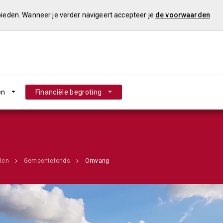
 bieden. Wanneer je verder navigeert accepteer je
de voorwaarden
en
Financiële begroting
len
Gemeentefonds
Omvang