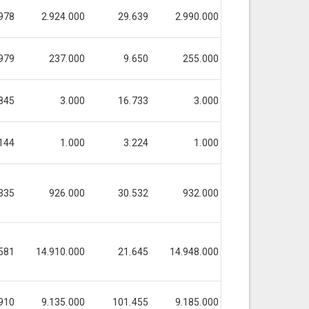
978
2.924.000
29.639
2.990.000
29.639
979
237.000
9.650
255.000
9.650
845
3.000
16.733
3.000
16.733
144
1.000
3.224
1.000
3.224
335
926.000
30.532
932.000
30.728
581
14.910.000
21.645
14.948.000
21.729
1
910
9.135.000
101.455
9.185.000
101.455