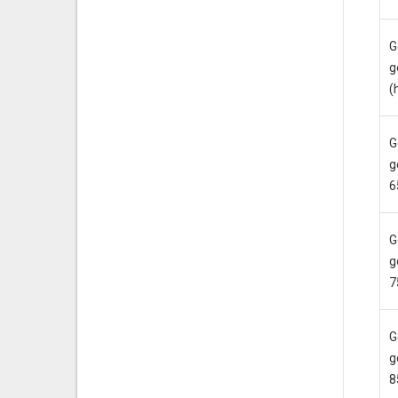
G
g
(
G
g
6
G
g
7
G
g
8