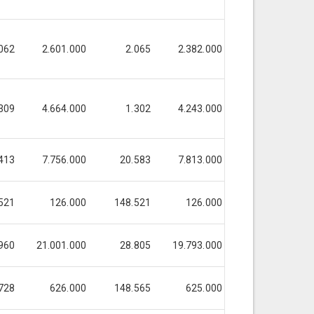
062
2.601.000
2.065
2.382.000
2.065
309
4.664.000
1.302
4.243.000
1.302
413
7.756.000
20.583
7.813.000
20.754
521
126.000
148.521
126.000
148.521
960
21.001.000
28.805
19.793.000
28.805
1
728
626.000
148.565
625.000
148.379