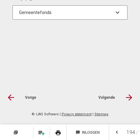
Vorige
Volgende
© LIAS Software
|
Privacy statement
|
Sitemap
keyboard_arrow_left
194
/
print
library_books
chat_bubble
INLOGGEN
NOTITIES
FAVORIETEN