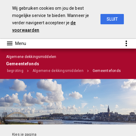
Wij gebruiken cookies om jou de best
mogelijke service te bieden. Wanneer je
SLUIT
verder navigeert accepteer je
de
Stadsbegroting 2020 Gemeente Nijmegen
voorwaarden
Algemene dekkingsmiddelen
Infographic
Gemeentefonds
iële begroting
Algemene dekkingsmiddelen
Gemeentefonds