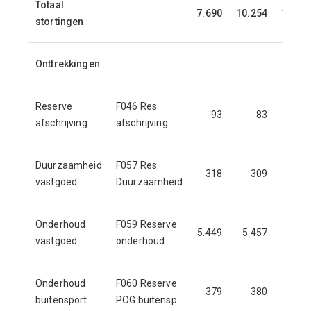
Totaal
7.690
10.254
12.34
stortingen
Onttrekkingen
Reserve
F046 Res.
93
83
8
afschrijving
afschrijving
Duurzaamheid
F057 Res.
318
309
30
vastgoed
Duurzaamheid
Onderhoud
F059 Reserve
5.449
5.457
5.45
vastgoed
onderhoud
Onderhoud
F060 Reserve
379
380
38
buitensport
POG buitensp