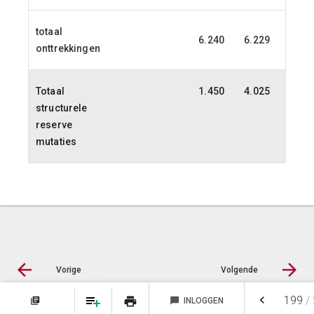
totaal
6.240
6.229
6.22
onttrekkingen
Totaal
1.450
4.025
6.11
structurele
reserve
mutaties
Vorige
Volgende
keyboard_arrow_left
199
/
print
library_books
chat_bubble
INLOGGEN
NOTITIES
FAVORIETEN
© LIAS Software
|
Privacy statement
|
Sitemap