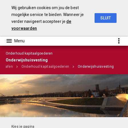
Wij gebruiken cookies om jou de best
mogelijke service te bieden. Wanneer je
SLUIT
verder navigeert accepteer je
de
Stadsbegroting 2020 Gemeente Nijmegen
voorwaarden
Onderhoud kapitaalgoederen
Infographic
Onderwijshuisvesting
ragrafen
Onderhoud kapitaalgoederen
Onderwijshuisvesting