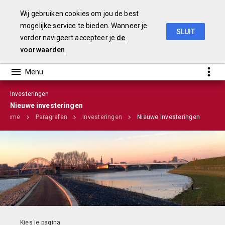
Wij gebruiken cookies om jou de best
mogelijke service te bieden. Wanneer je
SLUIT
verder navigeert accepteer je
de
Stadsbegroting 2020 Gemeente Nijmegen
voorwaarden
Investeringen
Infographic
Nieuwe investeringen
Home
Paragrafen
Investeringen
Nieuwe investeringen