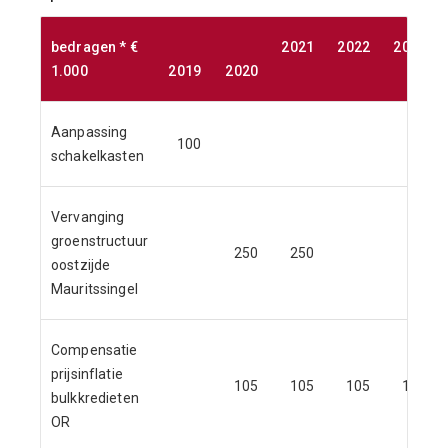
bedragen * €
2021
2022
2023
1.000
2019
2020
Aanpassing
100
schakelkasten
Vervanging
groenstructuur
250
250
oostzijde
Mauritssingel
Compensatie
prijsinflatie
105
105
105
105
bulkkredieten
OR