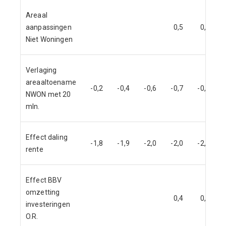
Areaal
aanpassingen
0,5
0,7
Niet Woningen
Verlaging
areaaltoename
-0,2
-0,4
-0,6
-0,7
-0,9
NWON met 20
mln.
Effect daling
-1,8
-1,9
-2,0
-2,0
-2,0
rente
Effect BBV
omzetting
0,4
0,8
investeringen
O.R.