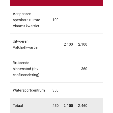
Aanpassen
openbare ruimte
100
3
Vlaams kwartier
Uitvoeren
2.100
2.100
Valkhofkwartier
Bruisende
binnenstad (tbv
360
confinanciering)
Watersportcentrum
350
Totaal
450
2.100
2.460
3