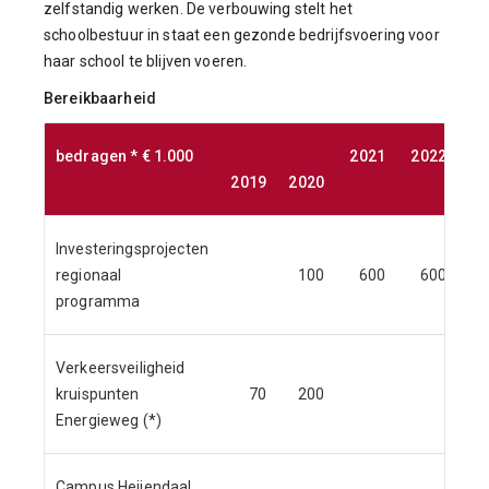
zelfstandig werken. De verbouwing stelt het
schoolbestuur in staat een gezonde bedrijfsvoering voor
haar school te blijven voeren.
Bereikbaarheid
bedragen * € 1.000
2021
2022
20
2019
2020
Investeringsprojecten
regionaal
100
600
600
programma
Verkeersveiligheid
kruispunten
70
200
Energieweg (*)
Campus Heijendaal