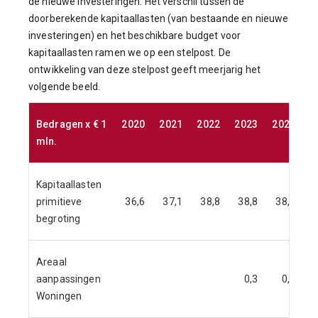
de nieuwe investeringen. Het verschil tussen de
doorberekende kapitaallasten (van bestaande en nieuwe
investeringen) en het beschikbare budget voor
kapitaallasten ramen we op een stelpost. De
ontwikkeling van deze stelpost geeft meerjarig het
volgende beeld.
Bedragen x € 1
2020
2021
2022
2023
2024
2
mln.
Kapitaallasten
primitieve
36,6
37,1
38,8
38,8
38,8
begroting
Areaal
aanpassingen
0,3
0,5
Woningen