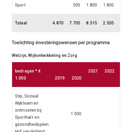
Sport
500
1.800
1.800
800
Totaal
4.870
7.705
8.515
2.505
1.705
Toelichting investeringswensen per programma
Welzijn, Wijkontwikkeling en Zorg
bedragen * €
2021
2022
2023
1.000
2019
2020
Stip, Sociaal
Wijkteam en
ontmoeten bij
1.000
Sporthal+ en
gezondheidsplein
Hof van Holland