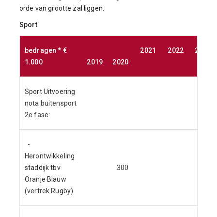
orde van grootte zal liggen.
Sport
bedragen * €
2021
2022
2023
1.000
2019
2020
Sport Uitvoering
nota buitensport
0
2e fase:
-
Herontwikkeling
staddijk tbv
300
Oranje Blauw
(vertrek Rugby)