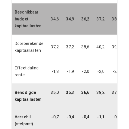
Beschikbaar
budget
34,6
34,9
36,2
37,2
38,0
kapitaallasten
Doorberekende
37,2
37,2
38,6
40,2
39,9
kapitaallasten
Effect daling
-1,8
-1,9
-2,0
-2,0
-2,0
rente
Benodigde
35,0
35,3
36,6
38,2
37,9
kapitaallasten
Verschil
-0,7
-0,4
-0,4
-1,1
0,1
(stelpost)