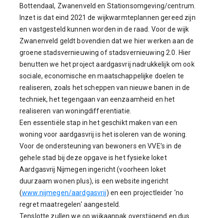
Bottendaal, Zwanenveld en Stationsomgeving/centrum.
Inzet is dat eind 2021 de wijkwarmteplannen gereed zijn
en vastgesteld kunnen worden in de raad. Voor de wijk
Zwanenveld geldt bovendien dat we hier werken aan de
groene stadsvernieuwing of stadsvernieuwing 2.0. Hier
benutten we het project aardgasvrij nadrukkelijk om ook
sociale, economische en maatschappelijke doelen te
realiseren, zoals het scheppen van nieuwe banen in de
techniek, het tegengaan van eenzaamheid en het
realiseren van woningdifferentiatie.
Een essentiële stap in het geschikt maken van een
woning voor aardgasvrij is het isoleren van de woning.
Voor de ondersteuning van bewoners en VVE’s in de
gehele stad bij deze opgave is het fysieke loket
Aardgasvrij Nijmegen ingericht (voorheen loket
duurzaam wonen plus), is een website ingericht
(
www.nijmegen/aardgasvrij
) en een projectleider ‘no
regret maatregelen’ aangesteld.
Tenslotte zullen we op wijkaanpak overstijgend en dus