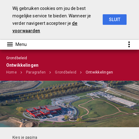
Wij gebruiken cookies om jou de best
mogelijke service te bieden. Wanneer je
SLUIT
verder navigeert accepteer je
de
Stadsbegroting 2020 Gemeente Nijmegen
voorwaarden
Grondbeleid
Infographic
Ontwikkelingen
Home
Paragrafen
Grondbeleid
Ontwikkelingen