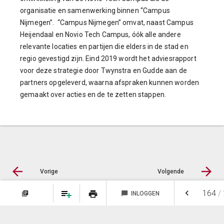
organisatie en samenwerking binnen “Campus
Nijmegen”. “Campus Nijmegen” omvat, naast Campus
Heijendaal en Novio Tech Campus, óók alle andere
relevante locaties en partijen die elders in de stad en
regio gevestigd zijn. Eind 2019 wordt het adviesrapport
voor deze strategie door Twynstra en Gudde aan de
partners opgeleverd, waarna afspraken kunnen worden
gemaakt over acties en de te zetten stappen.
Vorige
Volgende
keyboard_arrow_left
164
/
print
library_books
chat_bubble
INLOGGEN
NOTITIES
FAVORIETEN
© LIAS Software
|
Privacy statement
|
Sitemap