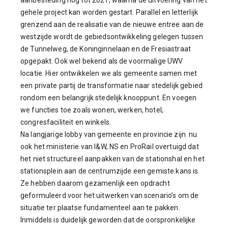
aanbesteding nog tot 2021, waarna de uitvoering van het
gehele project kan worden gestart. Parallel en letterlijk
grenzend aan de realisatie van de nieuwe entree aan de
westzijde wordt de gebiedsontwikkeling gelegen tussen
de Tunnelweg, de Koninginnelaan en de Fresiastraat
opgepakt. Ook wel bekend als de voormalige UWV
locatie. Hier ontwikkelen we als gemeente samen met
een private partij de transformatie naar stedelijk gebied
rondom een belangrijk stedelijk knooppunt. En voegen
we functies toe zoals wonen, werken, hotel,
congresfaciliteit en winkels.
Na langjarige lobby van gemeente en provincie zijn nu
ook het ministerie van I&W, NS en ProRail overtuigd dat
het niet structureel aanpakken van de stationshal en het
stationsplein aan de centrumzijde een gemiste kans is.
Ze hebben daarom gezamenlijk een opdracht
geformuleerd voor het uitwerken van scenario’s om de
situatie ter plaatse fundamenteel aan te pakken.
Inmiddels is duidelijk geworden dat de oorspronkelijke