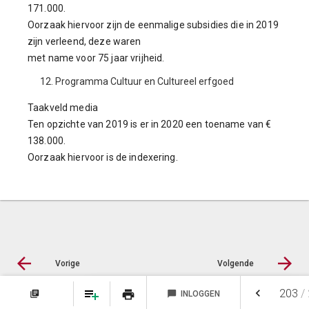
171.000.
Oorzaak hiervoor zijn de eenmalige subsidies die in 2019
zijn verleend, deze waren
met name voor 75 jaar vrijheid.
Programma Cultuur en Cultureel erfgoed
Taakveld media
Ten opzichte van 2019 is er in 2020 een toename van €
138.000.
Oorzaak hiervoor is de indexering.
Vorige
Volgende
keyboard_arrow_left
203
/
print
library_books
chat_bubble
INLOGGEN
NOTITIES
FAVORIETEN
© LIAS Software
|
Privacy statement
|
Sitemap