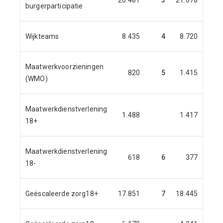
20.481
3
21.078
20.7
burgerparticipatie
Wijkteams
8.435
4
8.720
8.7
Maatwerkvoorzieningen
820
5
1.415
(WMO)
Maatwerkdienstverlening
1.488
1.417
1.3
18+
Maatwerkdienstverlening
618
6
377
1
18-
Geëscaleerde zorg18+
17.851
7
18.445
18.5