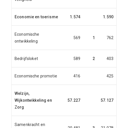
Economie en toerisme
1.574
1.590
1.4
Economische
569
1
762
6
ontwikkeling
Bedrijfsloket
589
2
403
4
Economische promotie
416
425
4
Welzijn,
Wijkontwikkeling en
57.227
57.127
55.3
Zorg
Samenkracht en