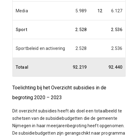
Media
5.989
12
6.127
6.1
Sport
2.528
2.536
2.0
Sportbeleid en activering
2.528
2.536
2.0
Totaal
92.219
92.440
88.4
Toelichting bij het Overzicht subsidies in de
begroting 2020 – 2023
Dit overzicht subsidies heeft als doel een totaalbeeld te
schetsen van de subsidiebudgetten die de gemeente
Nijmegen in haar meerjarenbegroting heeft opgenomen.
De subsidiebudgetten zijn gerangschikt naar programma