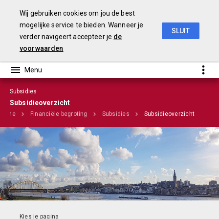
Wij gebruiken cookies om jou de best
mogelijke service te bieden. Wanneer je
SLUIT
verder navigeert accepteer je
de
Stadsbegroting 2020 Gemeente Nijmegen
voorwaarden
Subsidies
Infographic
Subsidieoverzicht
Home
Financiële begroting
Subsidies
Subsidieoverzicht