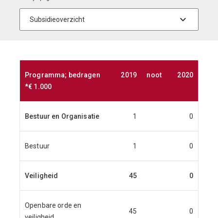
Programma; bedragen
2019
noot
2020
20
*€ 1.000
Bestuur en Organisatie
1
0
Bestuur
1
0
Veiligheid
45
0
Openbare orde en
45
0
veiligheid