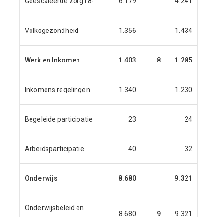
Geëscaleerde zorg18-
6.179
4.241
4.2
Volksgezondheid
1.356
1.434
1.5
Werk en Inkomen
1.403
8
1.285
1.1
Inkomens regelingen
1.340
1.230
1.1
Begeleide participatie
23
24
Arbeidsparticipatie
40
32
Onderwijs
8.680
9.321
8.1
Onderwijsbeleid en
8.680
9
9.321
8.1