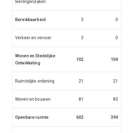
leerlingenzaken
Bereikbaarheid
3
0
Verkeer en vervoer
3
0
Wonen en Stedelijke
102
104
1
Ontwikkeling
Ruimtelijke ordening
21
21
Wonen en bouwen
81
83
Openbare ruimte
602
394
3