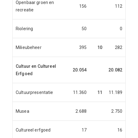
Openbaar groen en
156
112
1
recreatie
Riolering
50
0
Milieubeheer
395
10
282
2
Cultuur en Cultureel
20.054
20.082
19.7
Erfgoed
Cultuurpresentatie
11.360
11
11.189
10.8
Musea
2.688
2.750
2.7
Cultureel erfgoed
17
16